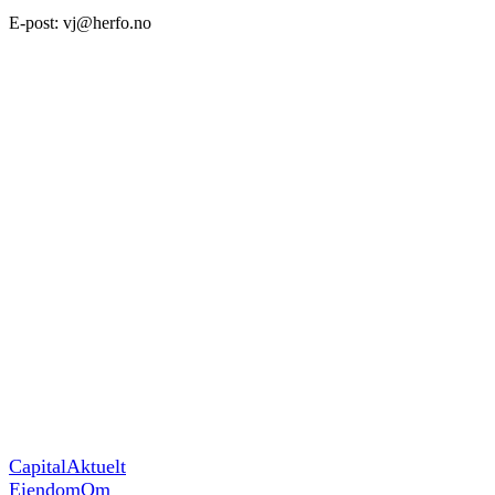
E-post: vj@herfo.no
Capital
Aktuelt
Eiendom
Om